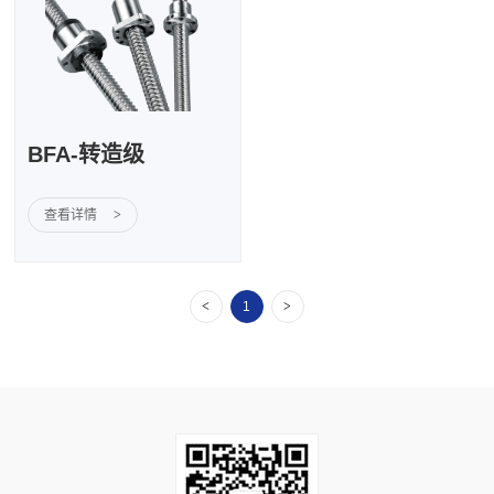
BFA-转造级
查看详情
>
<
>
1