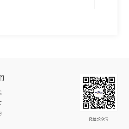
们
式
言
询
微信公众号