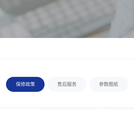
保修政策
售后服务
参数图纸
0769-83917777
kf@rbotai.co
售后服务电话
售后服务邮箱