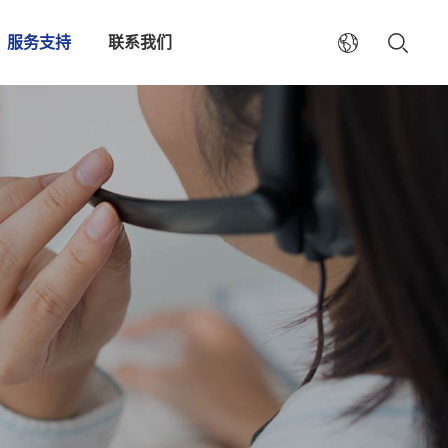
服务支持
联系我们