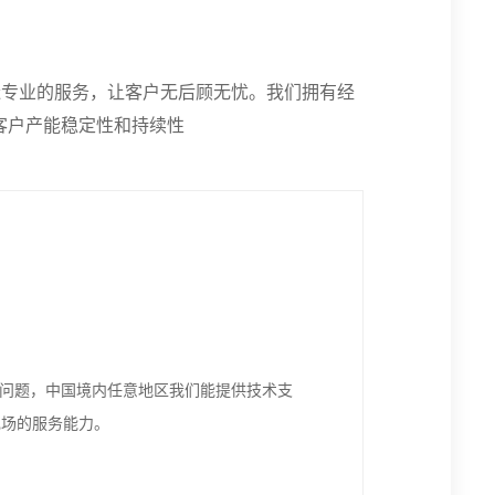
造专业的服务，让客户无后顾无忧。我们拥有经
客户产能稳定性和持续性
问题，中国境内任意地区我们能提供技术支
现场的服务能力。